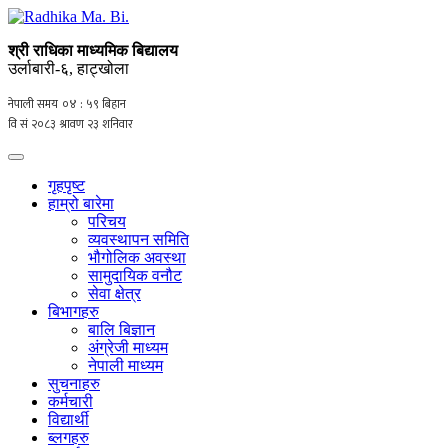
श्री राधिका माध्यमिक बिद्यालय
उर्लाबारी-६, हाट्खोला
गृहपृष्ट
हाम्रो बारेमा
परिचय
व्यवस्थापन समिति
भौगोलिक अवस्था
सामुदायिक वनौट
सेवा क्षेत्र
बिभागहरु
बालि बिज्ञान
अंग्रेजी माध्यम
नेपाली माध्यम
सुचनाहरु
कर्मचारी
विद्यार्थी
ब्लगहरु