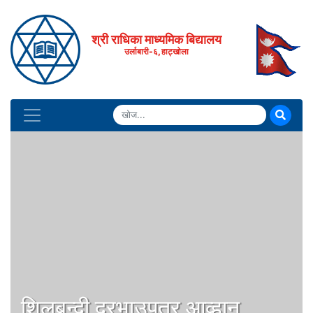
श्री राधिका माध्यमिक बिद्यालय
उर्लाबारी-६, हाट्खोला
शिलबन्दी दरभाउपत्र आव्हान