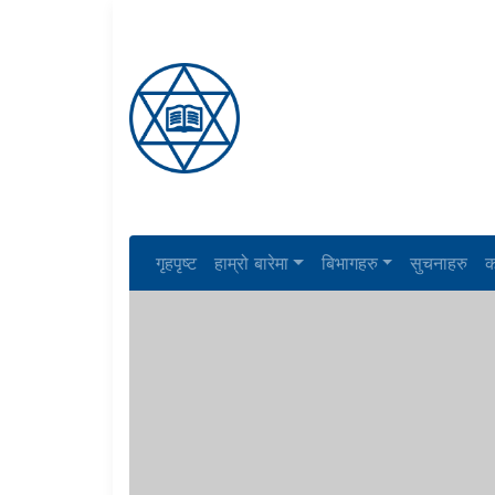
गृहपृष्ट
हाम्रो बारेमा
बिभागहरु
सुचनाहरु
क