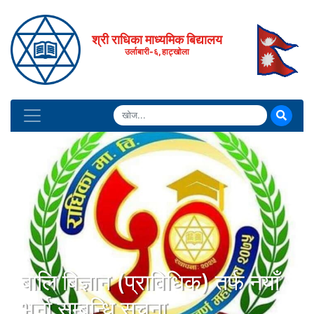
श्री राधिका माध्यमिक बिद्यालय
उर्लाबारी-६, हाट्खोला
बालि बिज्ञान (प्राविधिक) तर्फ नयाँ
भर्ना सम्बन्धि सुचना