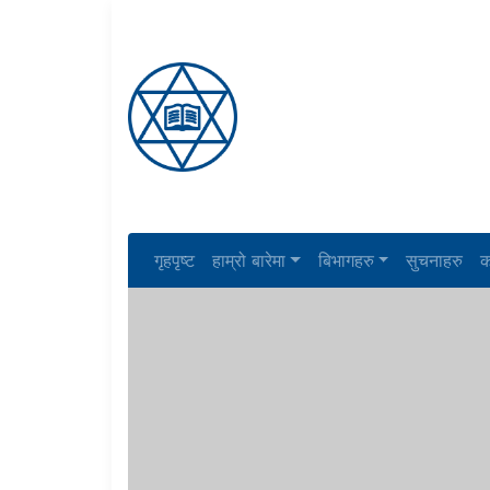
गृहपृष्ट
हाम्रो बारेमा
बिभागहरु
सुचनाहरु
क