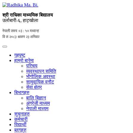
श्री राधिका माध्यमिक बिद्यालय
उर्लाबारी-६, हाट्खोला
गृहपृष्ट
हाम्रो बारेमा
परिचय
व्यवस्थापन समिति
भौगोलिक अवस्था
सामुदायिक वनौट
सेवा क्षेत्र
बिभागहरु
बालि बिज्ञान
अंग्रेजी माध्यम
नेपाली माध्यम
सुचनाहरु
कर्मचारी
विद्यार्थी
ब्लगहरु