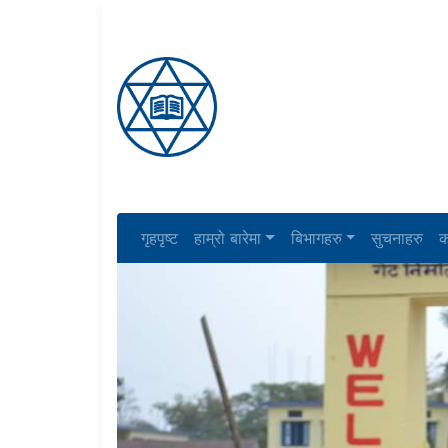
गृहपृष्ट
हाम्रो बारेमा
बिभागहरु
सुचनाहरु
क