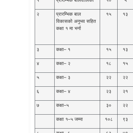
२
प्रारम्भिक बाल
१५
१३
विकासको अनुभव सहित
कक्षा १ मा भर्ना
३
कक्षा– १
१५
१३
४
कक्षा– २
१८
१५
५
कक्षा– ३
२२
२२
६
कक्षा– ४
२३
२१
७
कक्षा–५
३०
२२
कक्षा १–५ जम्मा
१०८
९३
८
कक्षा– ६
६३
४९