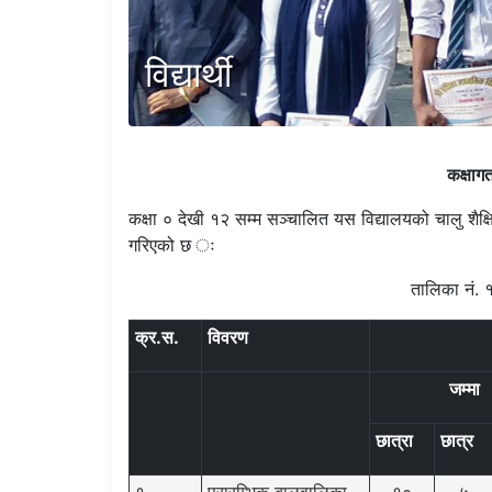
विद्यार्थी
कक्षागत
कक्षा ० देखी १२ सम्म सञ्चालित यस विद्यालयको चालु शैक्ष
गरिएको छ ः
तालिका नं. १ः
क्र.स.
विवरण
जम्मा
छात्रा
छात्र
१
प्रारम्भिक बालवालिका
१०
५