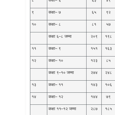
९
कक्षा– ७
६५
९२
१०
कक्षा– ८
८१
५७
कक्षा ६–८ जम्मा
२०९
१९८
११
कक्षा– ९
१५१
१६३
१२
कक्षा– १०
१२३
८५
कक्षा ९–१० जम्मा
२७४
२४८
१३
कक्षा– ११
१४३
१०६
१४
कक्षा– १२
१४४
७९
कक्षा ११–१२ जम्मा
२८७
१८५