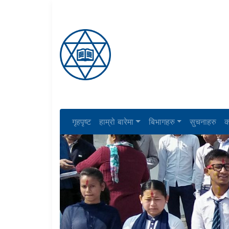
गृहपृष्ट
हाम्रो बारेमा
बिभागहरु
सुचनाहरु
क