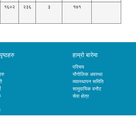
१६०२
२३६
३
१७१
पृष्ठहरु
हाम्रो बारेमा
परिचय
हरु
भौगोलिक अवस्था
री
व्यवस्थापन समिति
ी
सामुदायिक वनौट
ु
सेवा क्षेत्र
ी