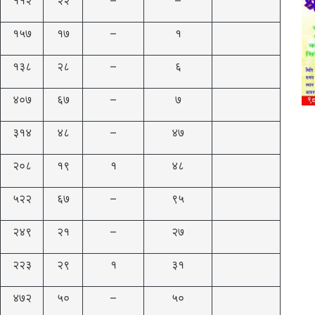
१५७
१७
–
१
१३८
२८
–
६
४०७
६७
–
७
३१४
४८
–
४७
२०८
१९
१
४८
५२२
६७
–
९५
२४९
२१
–
२७
२२३
२९
१
३१
४७२
५०
–
५०