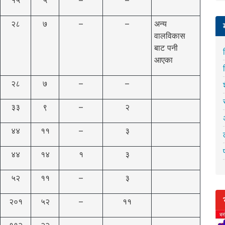
२८
७
–
–
अन्य
वालविकास
बाट पनी
आएका
२८
७
–
–
३३
९
–
२
४४
११
–
३
४४
१४
१
३
५२
११
–
३
२०१
५२
–
११
११२
२२
–
–