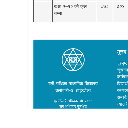
कक्षा १–१२ को कुल
८७८
७२४
जम्मा
मुख्य 
गृहपृष्ट
सुचना
कर्मचा
श्री राधिका माध्यमिक बिद्यालय
विद्यार्थ
उर्लाबारी-६, हाट्खोला
ब्लगहर
सम्पर्क
प्रतिलिपि अधिकार © २०१८
ग्यालर
सबै अधिकार सुरक्षित